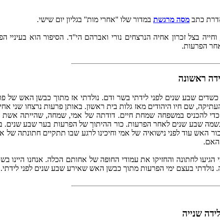
 אדרת כתב
מסה מרגשת
במדור שלו ''אחרי מות'' בגליון יום שישי.
חייה בצל זכרון אחיה הנרצחים נורי ואברהם הי''ד. הסיפור הוא בעיניי ה
אחר הפרעות.
דה ראשונה
תיקה, שם חיו היהודים מאז גלות בית ראשון. באותן פרעות נרצחו שני אחי
 כדי להכניס במשפחה שמחת חיים. דודתה של אמי, שמחה, שהייתה אשת ס
שמה שבע שנים לאחר הפרעות. כור ההיתוך של הפרעות בער שבע שנים. בי
ור האש עוד לפני נישואיה של אמי וחיכינו לרגע שבו תתקיים חתונתה של א
האם.
יעו לחתונה והחזיקו את עמודי החופה של אחותם הכלה. אנחנו היינו בש
ה. נולדתי בעצם ימי הפרעות מתוך כבשן האש שאירע שבע שנים לפני לידתי.
ידה שנייה