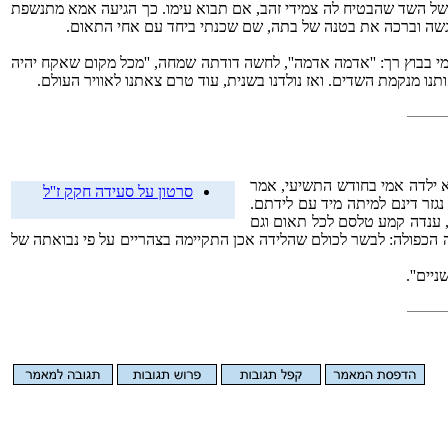
 של השד שהבטיח לה צמידי זהב, אם תבוא עימו. כך הגיעה אמא מתנשפת
יגשה וברכה את בטנה של בתה, שם שכנתי ביחד עם אחי התאום.
בוץ רך: ''אדמה אדמה'', לחשה דודתה שמחה, ''מכל מקום שאקח יהיה
תנו מנקמת השדים. ואז נולדנו בשנית, עוד טרם צאתנו לאוויר העולם.
א ילדה אמי בחודש התשיעי, אמר
סרטון על סעידה חקק ז''ל
נגזר דינם למיתה מיד עם לידתם.
ו, ענדה קמע טלסם לכל תאום וגם
דה הכפולה: לבשר לכולם שהלידה אכן התקיימה בצהריים על פי נבואתה של
יים''.