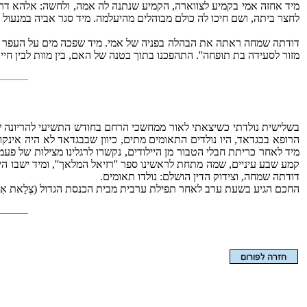
מיד אחזה אמי בקמיע לצווארה, הקמיע שנתנה לה אמה, ולחשה: אלהא דרב
לחצר ביתה, ושם חיכו לה כולם מבוהלים מהיעלמה. מיד סגר אביה במנעו
דודתה שמחה ראתה את הבהלה בפניה של אמי. מיד שפכה מים על העפר ש
מזור לסעידה בת תופחה''. התהפכנו בתוך בטנה של האם, בין מוות לבין חיי
בשלישית נולדתי כשיצאתי לאור ממחשכי הרחם בחודש התשיעי להריונה של 
הרופא בבגדאד, היו נולדים התאומים מתים, כיוון שבבגדאד לא היה אינקוב
מיד לאחר כריתת חבלי הטבור מן היילודים, נקשרו לרגלינו מצילות של פע
קמע שבע עיניים, שמה מתחת לראשינו ספר ''רזיאל המלאך'', ומיד ישבו ה
דודתה שמחה, וצידוק הדין הושלם: נולדו תאומים.
החכם הגיע בשעת ערב לאחר תפילת ערבית מבית הכנסת הגדול (צְלַאת אִל כְּב
הצגת המאמר בלבד