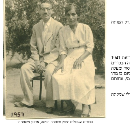
פרק הפותח
לידתי לא הייתה אחת ויחידה. שלוש פעמים נולדתי. ראשונה נולדתי באור כשדים שבע שנים לפני לידתי בשר ודם. נולדתי אז מתוך כבשן האש של פרעות 1941
ה הבכורים
וד ומעלה
ום בו מתו
מי, אחותם
ולי שמלתה
ההורים השכולים יצחק ותופחה חבשה, ארכיון משפחתי