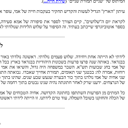
המיתוס של ''שניים תמורת שניים'' (
שירת חייה...
).
עיתון ''הארץ'' הגדיל לעשות והקדיש תחקיר בעקבות חייה של אמי, עופר
לקראת יום ה''שלושים'', קיים הצורך לספר את סיפורה של אמא סעידה, ו
בספר אוטוביוגרפי שייכתב בעתיד. זה הסיפור על שלוש הלידות שנולדתי ל
לי
בבגדאד. באותה שנה פרצו פרעות בשכונות היהודיות בבגדאד בארץ בבל הע
של אמי בחג שבועות תש''א. השבר במשפחה היה גדול, והשיאו את אמי
רוחות, אמרה לה: בבטנך שני תאומים, תמורת אחייך שאבדו. נבואתה התג
שני אחיה של אמי נולדנו בתוך כור הבערה שגעש שבע שנים. שהינו בתוך כ
של הנרצחים. ידענו שרק לאחר חתונתה נהיה שנינו נבטים בתוך רחמה של 
כל המתים מן הפרעות השתתפו בחתונה הקדושה. אחיה הטבוחים של אמי הג
של הכלה והחזקנו בשובל השמלה, עוד טרם לידתנו. זו הייתה לידתי ראשונ
ל