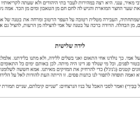
י מאיר, ענני. היא רצה במהירות לעבר בתי היהודים ולא שעתה לקריאותיו
ל את שער החצר המוארת והגיש לה לחם חם מן הטאבון ומים מן הכד. אמה נ
מתחתיה, העבירה מטלית רטובה על העפר הרטוב ומרחה את בטנה של אמי ב
ם, מן הבהלה. הדודה ברכה על בטנה של אמי להצילה מן הרעות, להציל גם או
לידה שלישית
אמי. כך נולדנו אחי התאום ואני בשלים ללידה, ולא מתנו בלידתנו. אלמל
טור לפגים, וכל מי שנולד פג דינו היה מיתה. לכן באותם ימים כל התאומים 
מונים קטנים (ג'ניג'ל) כדי להרחיק את המזיקים מאיתנו. אמא חששה לשלומנ
יא ואמה תופחה לתפור לנו כתנות פסים. זו הייתה העת להודות לאל על הלי
ִּירִי) ואמר לסבי האבל על בניו הנרצחים: ''שניים קיבלתם, שניים תמורת שנ