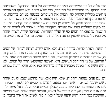
שמרו עליה כל בני המשפחה באחוזת המשפחה על גדות החידקל. כשהריחה
סמק מסגוף'' מן המדורות על החידקל, כדי שלא תינזק ולא יינזקו התאומים
 חשש מלילית שתזיק לה ותמית את העוברים בבטנה בעודם ברחמה, או
לט ונורה נקראו לשמור עליה בכל עת ולסעוד אותה, שלא תעשה דבר עד
 שלא יהיו כתמי חשק על בשרה מן המזונות שהתאוותה ולא קיבלה במועד.
מקום שהלכה נצרו את צעדיה והקפידו עליה. ''אסור לה להיות יחידה
 שמה על צווארה קמיע כף יד ועליו האותיות ''צמרכד שדי'', לנצור אותה
 הסיר, להבטיח שהעין הרעה האורבת לה תנוקב עד כלות. את המים מן
זאת. רצתה להיות בודדה קצת, ללא אדם לידה. רצתה לברוח אל הגנים
, ומימיהם מי החידקל, אחד מנהרות גן העדן. הו, כמה רצתה לחמוק מן
ָה, שהכינה לחמים בטאבון שבחצר, ופתע כמו תקפה תנומה את האם. מיד
הרחוב, של מי החידקל הגואים. היא חששה שהשמש תרד אל המים, ולא
יא חשה איך בטנה מכבידה עליה. כוחותיה כמו אזלו, והיא ידעה שברגע
וב.
יש עם פנים ענוגות וחלקות, שלא היה אלא שד מחופש שבא לגנוב אותה
שם ישכנו השדים. האיש דיבר בנועם והציע לה לסייע לה וללוותה לביתה.
ים את הנפש כדי להחלישה. ככל שהלך האיש והיא הולכת אל אשר ילך,
תה אז את ניצוץ השֵדים בעיניו של האיש, והבינה שבא אליה השד בדמות
שכה כמו ירדה והיא ידעה שעליה לאזור כוח ולשוב אל האור בחצר, כי