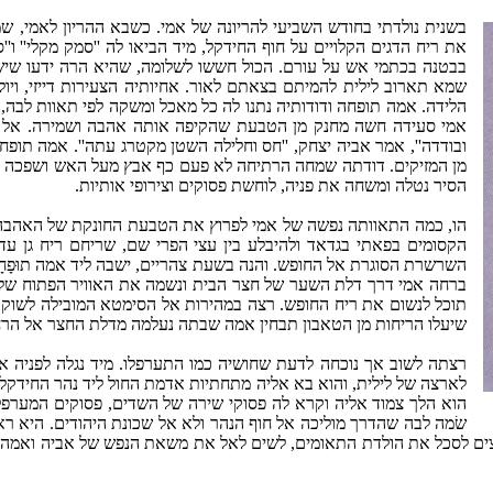
בשנית נולדתי בחודש השביעי להריונה של אמי. כשבא ההריון לאמי, 
את ריח הדגים הקלויים על חוף החידקל, מיד הביאו לה ''סמק מקלי'' ו''
בבטנה בכתמי אש על עורם. הכול חששו לשלומה, שהיא הרה ידעו שיש
שמא תארוב לילית להמיתם בצאתם לאור. אחיותיה הצעירות דייזי, ויו
הלידה. אמה תופחה ודודותיה נתנו לה כל מאכל ומשקה לפי תאוות לבה,
אמי סעידה חשה מחנק מן הטבעת שהקיפה אותה אהבה ושמירה. אל כל 
ובודדה'', אמר אביה יצחק, ''חס וחלילה השטן מקטרג עתה''. אמה תופחה
מן המזיקים. דודתה שמחה הרתיחה לא פעם כף אבץ מעל האש ושפכה אל
הסיר נטלה ומשחה את פניה, לוחשת פסוקים וצירופי אותיות.
הו, כמה התאוותה נפשה של אמי לפרוץ את הטבעת החונקת של האהבה ה
הקסומים בפאתי בגדאד ולהיבלע בין עצי הפרי שם, שריחם ריח גן עדן
השרשרת הסוגרת אל החופש. והנה בשעת צהריים, ישבה ליד אמה תוּפָח
ברחה אמי דרך דלת השער של חצר הבית ונשמה את האוויר הפתוח של 
תוכל לנשום את ריח החופש. רצה במהירות אל הסימטא המובילה לשוק. ה
שיעלו הריחות מן הטאבון תבחין אמה שבתה נעלמה מדלת החצר אל הרח
רצתה לשוב אך נוכחה לדעת שחושיה כמו התערפלו. מיד נגלה לפניה א
לארצה של לילית, והוא בא אליה מתחתיות אדמת החול ליד נהר החידקל, 
הוא הלך צמוד אליה וקרא לה פסוקי שירה של השדים, פסוקים המערפל
שׂמה לבה שהדרך מוליכה אל חוף הנהר ולא אל שכונת היהודים. היא רא
 לסכל את הולדת התאומים, לשים לאל את משאת הנפש של אביה ואמה. הח